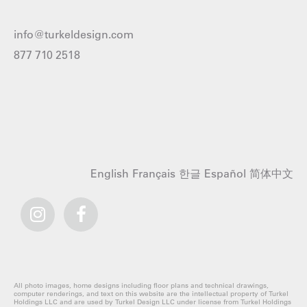
info@turkeldesign.com
877 710 2518
English
Français
한글
Español
简体中文
All photo images, home designs including floor plans and technical drawings,
computer renderings, and text on this website are the intellectual property of Turkel
Holdings LLC and are used by Turkel Design LLC under license from Turkel Holdings